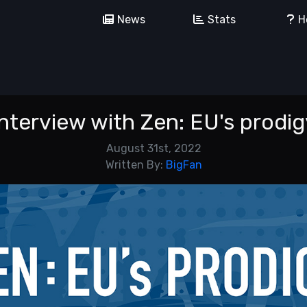
News
Stats
H
Interview with Zen: EU's prodig
August 31st, 2022
Written By:
BigFan