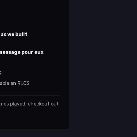
as we built
 message pour eux
S
pable en RLCS
ames played, checkout out