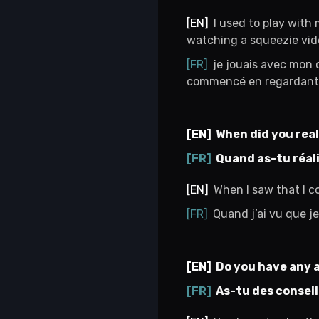
I used to play with 
watching a squeezie vide
je jouais avec mon c
commencé en regardant un
When did you reali
Quand as-tu réali
When I saw that I co
Quand j’ai vu que je
Do you have any a
As-tu des conseil