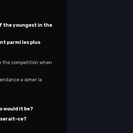
f the youngest in the
nt parmi les plus
?
ke the competition when
endance a aimer la
o would it be?
 serait-ce?