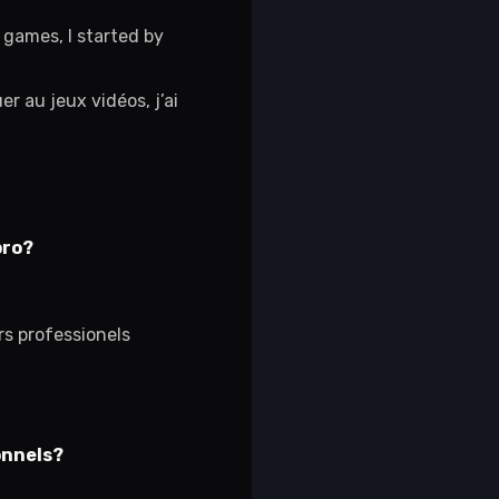
 games, I started by
r au jeux vidéos, j’ai
pro?
rs professionels
onnels?