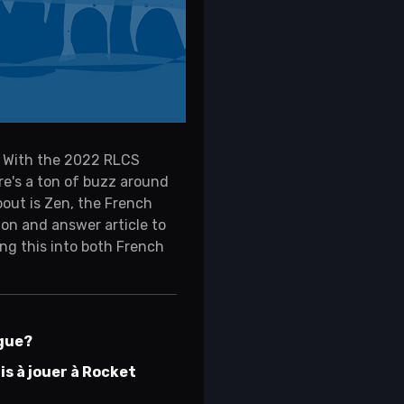
. With the 2022 RLCS
re's a ton of buzz around
bout is Zen, the French
tion and answer article to
ng this into both French
ague?
is à jouer à Rocket