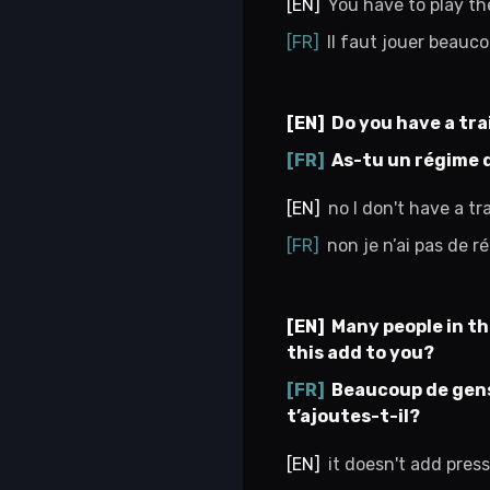
You have to play th
Il faut jouer beauc
Do you have a tra
As-tu un régime 
no I don't have a tr
non je n’ai pas de 
Many people in th
this add to you?
Beaucoup de gens 
t’ajoutes-t-il?
it doesn't add pres