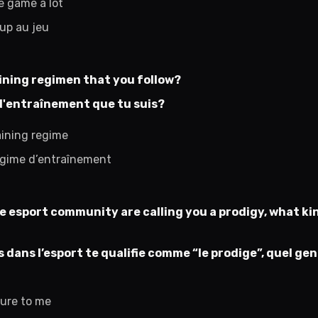
e game a lot
oup au jeu
ining regimen that you follow?
d'entraînement que tu suis?
aining regime
régime d’entraînement
e esport community are calling you a prodigy, what ki
dans l’esport te qualifie comme “le prodige”, quel gen
sure to me