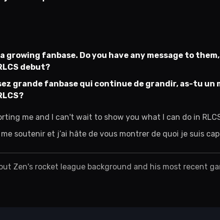
a growing fanbase. Do you have any message to them, 
 RLCS debut?
sez grande fanbase qui continue de grandir, as-tu un
 RLCS?
rting me and I can't wait to show you what I can do in RLC
me soutenir et j’ai hâte de vous montrer de quoi je suis ca
out Zen's rocket league background and his most recent g